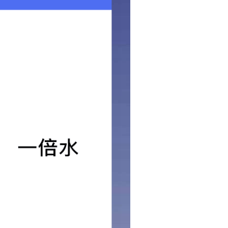
8555
宁 曲阜市陵城镇小厂工业园