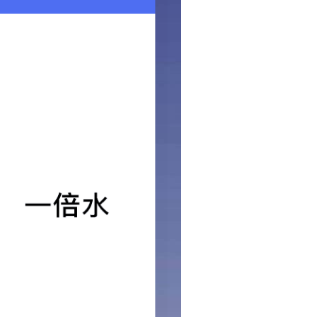
8555
宁 曲阜市陵城镇小厂工业园