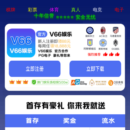
六开宝典免费资料大全-全年资料免费大全
提升门卧式
全自动卧式
立式
秸秆打包机
全钢板立式金属打包机
金属压块机
泡沫压块机
脱标机
海纳集团
图文信息