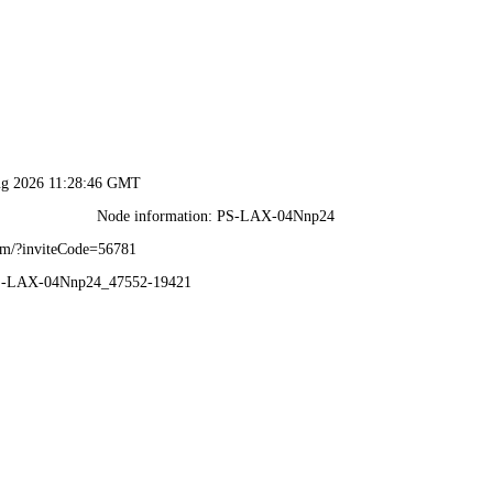
六开宝典免费资料大全-全年资料免费大全
156-6815-8555
|
海纳首页
集团简介
产品中心
企业资质
新闻资讯
服务网点
联系我们