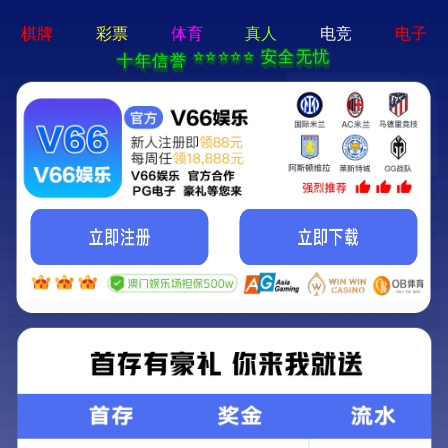
六开宝典免费资料大全-全年资料免费大全
提升门卧式
全自动卧式
立式
秸秆打包机
全钢板立式金属打包机
金属压块机
泡沫压块机
脱标机
海纳集团
立式
图文信息