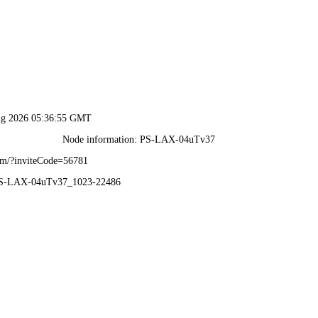
六开宝典免费资料大全-全年资料免费大全
156-6815-8555
|
海纳首页
集团简介
产品中心
企业资质
新闻资讯
服务网点
联系我们